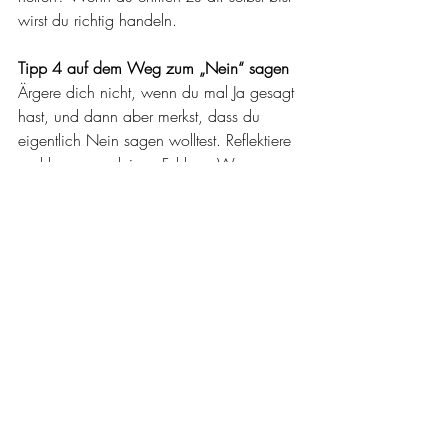
wirst du richtig handeln.
Tipp 4 auf dem Weg zum „Nein“ sagen
Ärgere dich nicht, wenn du mal Ja gesagt 
hast, und dann aber merkst, dass du 
eigentlich Nein sagen wolltest. Reflektiere 
und lerne aus deinen Fehlern. Was war 
der wahre Grund für deine Zusage? War 
es das schlechte Gewissen, deine 
Glaubenssätze wie „Mach es allen 
recht?“ oder „Was sollen die Leute von dir 
denken?“. Verabschiede dich davon, 
denn es sind nicht DEINE Glaubenssätze 
und handle Selbstbestimmt!
Tipp 5 auf dem Weg zum „Nein“ sagen
Klopf dir selbst auf die Schulter! 
Wenn du es geschafft hast, nach deinen 