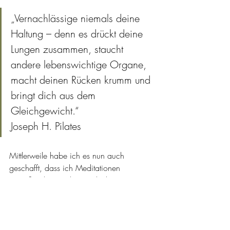
„Vernachlässige niemals deine 
Haltung – denn es drückt deine 
Lungen zusammen, staucht 
andere lebenswichtige Organe, 
macht deinen Rücken krumm und 
bringt dich aus dem 
Gleichgewicht.“
Joseph H. Pilates
Mittlerweile habe ich es nun auch 
geschafft, dass ich Meditationen 
genießen kann, aber auch das war ein 
langer Weg. Pilates jedoch hat eine 
enorme Veränderung in meinem Leben 
bewirkt und ich freue mich so sehr, dies 
bei den Trainings meinen Kunden 