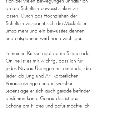
sich bei vielen Bewegungen unnatürlich 
an die Schultern bewusst sinken zu 
lassen. Durch das Hochziehen der 
Schultern verspannt sich die Muskulatur 
umso mehr und ein bewusstes dehnen 
und entspannen wird noch wichtiger. 
In meinen Kursen egal ob im Studio oder 
Online ist es mir wichtig, dass ich für 
jedes Niveau Übungen mit einbinde, die 
jeder, ob Jung und Alt, körperlichen 
Voraussetzungen und in welcher 
Lebenslage er sich auch gerade befindet 
ausführen kann. Genau das ist das 
Schöne am Pilates und dafür möchte ich 
meine Klient*innen auch sensibilisieren 
und für den Alltag fit machen. So kann 
jeder mitmachen und Übungen korrekt 
ausführen.