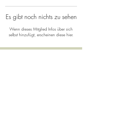
Es gibt noch nichts zu sehen
Wenn dieses Mitglied Infos über sich
selbst hinzufügt, erscheinen diese hier.
Kontakt
Tel.:
+39 340 93 87 143
Email:
my-pilates@hotmail.com
©2020 • MY PILATES der Barbara Plattner • IT03220380210
Impressum
•
Datenschutz
•
Cookies
•
AGB