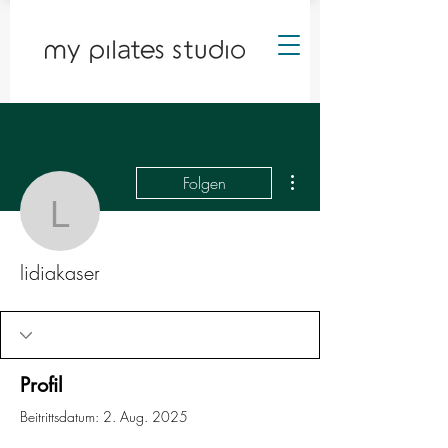
Weitere Optionen
Folgen
lidiakaser
lidiakaser
Profil
Beitrittsdatum: 2. Aug. 2025